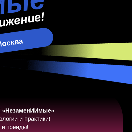
Мые
ижение!
Москва
Ж
«НезаменИИмые»
логии и практики!
 и тренды!