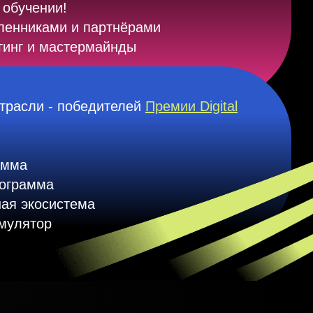
 обучении!
ленниками и партнёрами
гинг и мастермайнды
трасли - победителей
Премии Digital
амма
рограмма
ная экосистема
имулятор