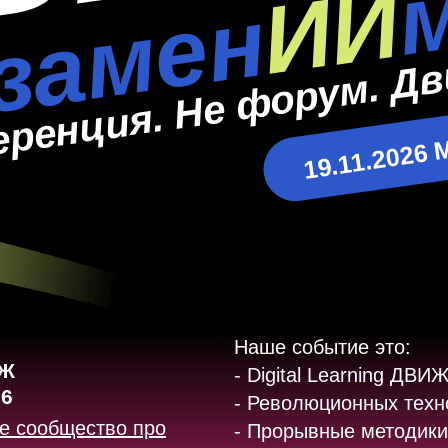
ИИ
замен
еренция. Не форум. Дв
19.11.2026 
Наше событие это:
ИЖ
- Digital Learning ДВИ
6
- Революционных техно
е сообщество про
- Прорывные методики