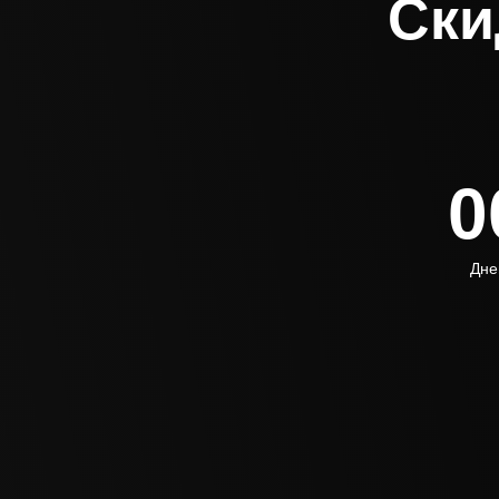
Ски
0
Дне