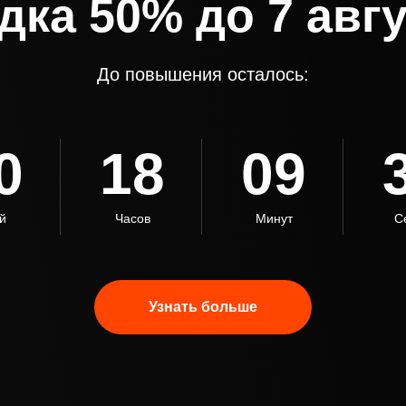
дка 50% до 7 авгу
До повышения осталось:
0
18
09
й
Часов
Минут
С
Узнать больше