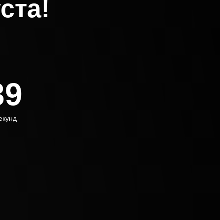
ста!
38
екунд